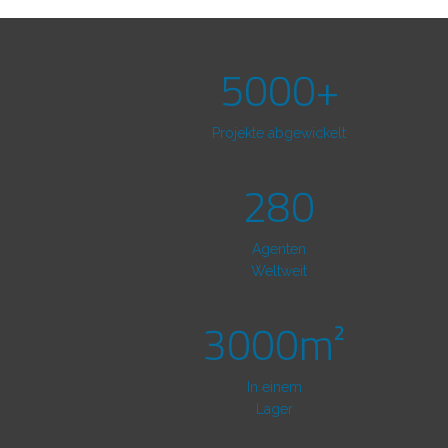
5000+
Projekte abgewickelt
280
Agenten
Weltweit
3000m²
In einem
Lager