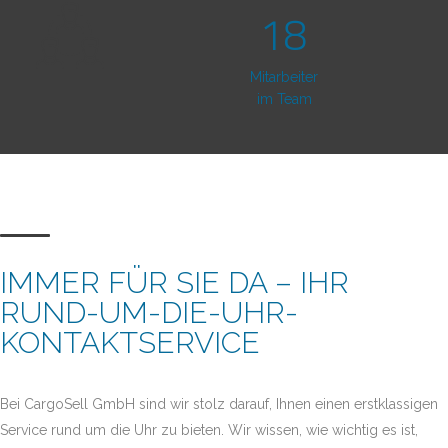
18
Mitarbeiter
im Team
IMMER FÜR SIE DA – IHR
RUND-UM-DIE-UHR-
KONTAKTSERVICE
Bei CargoSell GmbH sind wir stolz darauf, Ihnen einen erstklassigen
Service rund um die Uhr zu bieten. Wir wissen, wie wichtig es ist,