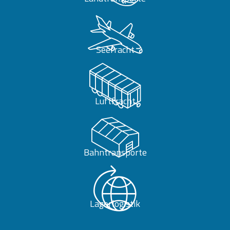
Seefracht
Luftfracht
Bahntransporte
Lagerlogistik